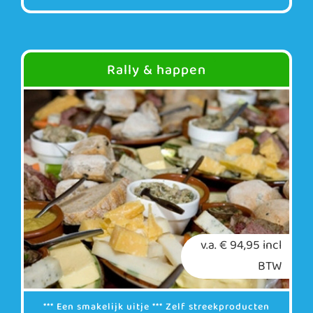
Rally & happen
v.a. € 94,95 incl
BTW
*** Een smakelijk uitje *** Zelf streekproducten