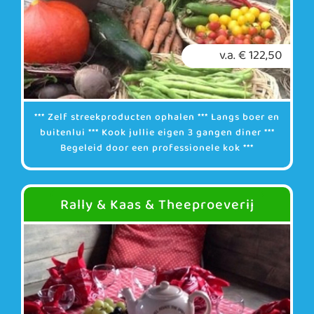
v.a. € 122,50
*** Zelf streekproducten ophalen *** Langs boer en
buitenlui *** Kook jullie eigen 3 gangen diner ***
Begeleid door een professionele kok ***
Rally & Kaas & Theeproeverij