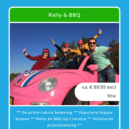
Rally & BBQ
v.a. € 89.95 excl
btw
*** De echte cabrio beleving *** Populaire hippie
bussen *** Rally en BBQ op 1 locatie *** Hilarische
prijsuitreiking ***