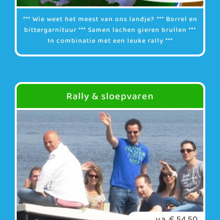
*** Wie weet het meest van ons landje? *** Borrel en
bittergarnituur *** Samen lachen gieren brullen ***
In combinatie met een leuke rally ***
Rally & sloepvaren
v.a. € 54,50