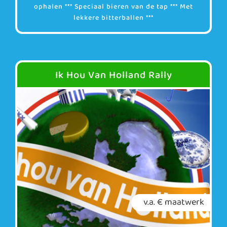
ophalen *** Speciaal bieren van de tap *** Met
lekkere bitterballen ***
Ik Hou Van Holland Rally
v.a. € maatwerk