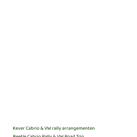
Adres
Postcode
Plaats
Tel nr.
Arrangement meerdere keuzes mogelijk: