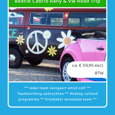
Beetle Cabrio Rally & VW Road Trip
v.a. € 59,95 excl.
BTW
*** Ieder team navigeert altijd zelf ***
Teambuilding opdrachten *** Middag vullend
programma *** Prijsbeker winnende team ***