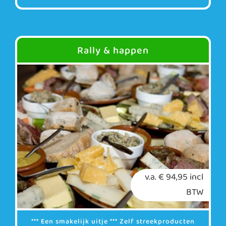
Rally & happen
v.a. € 94,95 incl
BTW
*** Een smakelijk uitje *** Zelf streekproducten