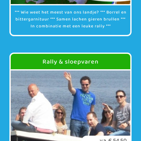
*** Wie weet het meest van ons landje? *** Borrel en
bittergarnituur *** Samen lachen gieren brullen ***
In combinatie met een leuke rally ***
Rally & sloepvaren
v.a. € 54,50