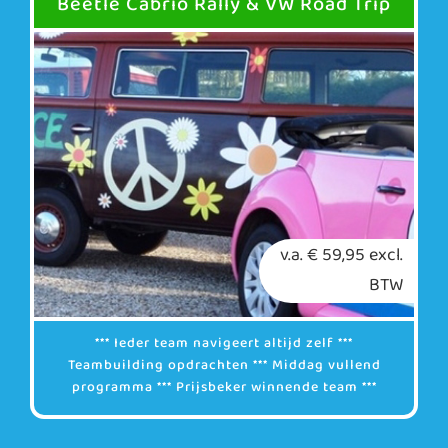
Beetle Cabrio Rally & VW Road Trip
v.a. € 59,95 excl.
BTW
*** Ieder team navigeert altijd zelf ***
Teambuilding opdrachten *** Middag vullend
programma *** Prijsbeker winnende team ***