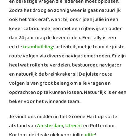
en de lastige vragen die iedereen moet oplossen.
Zodra het droog en zonnig weer is gaat natuurlijk
ook het ‘dak eraf’, want bij ons rijden jullie in een
kever cabrio. Iedereen met een rijbewijs en ouder
dan 24 jaar mag de kever rijden. Een rally is een
echte
sactiviteit, met je team de juiste
teambuilding
route volgen via diverse navigatiemethoden. Er zijn
heel wat rollen te verdelen, bestuurder, navigator
en natuurlijk de breinkrakers!! De juiste route
volgen is van groot belang om alle vragen en
opdrachten op te kunnen lossen. Natuurlijk is er een
beker voor het winnende team.
Je vindt ons midden in het Groene Hart op korte
afstand van
,
en Rotterdam.
Amsterdam
Utrecht
Kortom, de ideale plek voor jullie
!
uitje