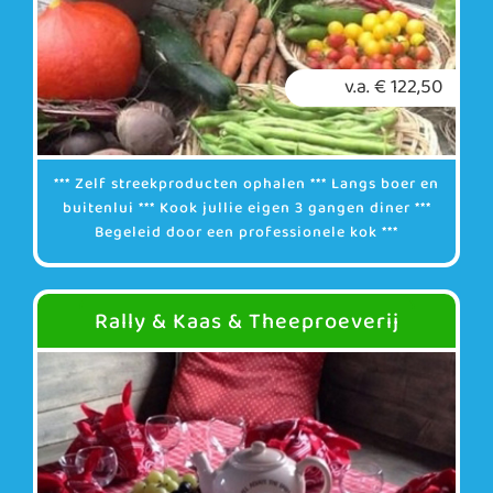
v.a. € 122,50
*** Zelf streekproducten ophalen *** Langs boer en
buitenlui *** Kook jullie eigen 3 gangen diner ***
Begeleid door een professionele kok ***
Rally & Kaas & Theeproeverij