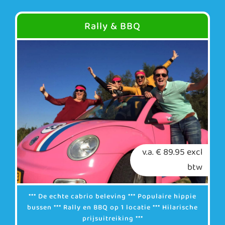
Rally & BBQ
v.a. € 89.95 excl
btw
*** De echte cabrio beleving *** Populaire hippie
bussen *** Rally en BBQ op 1 locatie *** Hilarische
prijsuitreiking ***