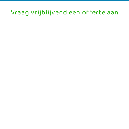
Vraag vrijblijvend een offerte aan
Naam contactpersoon
E-mailadres
Bedrijfsnaam
Adres