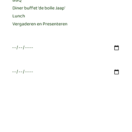
Datum eerste keus
Datum tweede keus
Verwacht aantal deelnemers
Budget