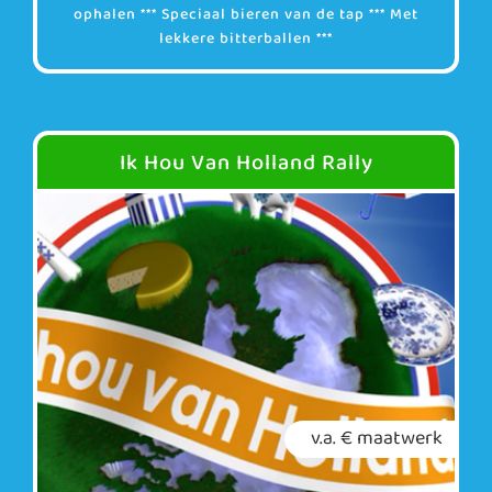
ophalen *** Speciaal bieren van de tap *** Met
lekkere bitterballen ***
Ik Hou Van Holland Rally
v.a. € maatwerk