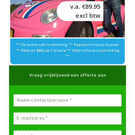
v.a. €89.95
excl btw
*** De echte cabrio beleving *** Populaire hippie bussen
*** Rally en BBQ op 1 locatie *** Hilarische prijsuitreiking
***
Vraag vrijblijvend een offerte aan