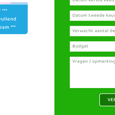
 ***
vullend
eam ***
VE