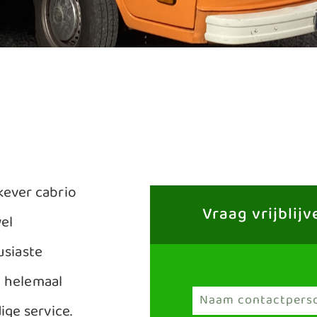
kever cabrio
Vraag vrijblij
wel
usiaste
g helemaal
ige service.