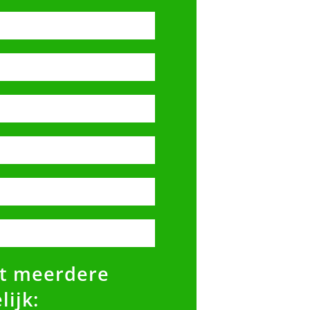
t meerdere
ijk: