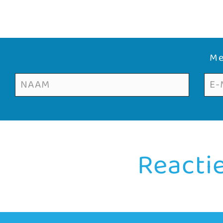
Me
Reacti