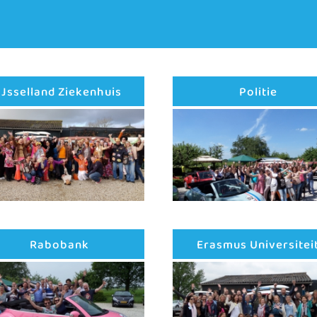
IJsselland Ziekenhuis
Politie
Rabobank
Erasmus Universitei