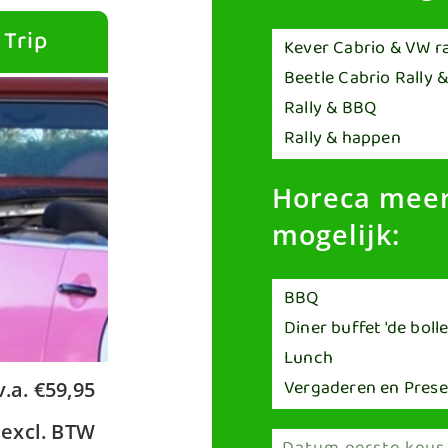
 Trip
Horeca meer
mogelijk:
v.a. €59,95
excl. BTW