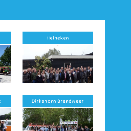
Heineken
t
Dirkshorn Brandweer