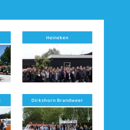
Heineken
t
Dirkshorn Brandweer