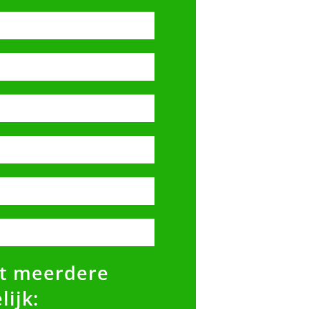
t meerdere
ijk: