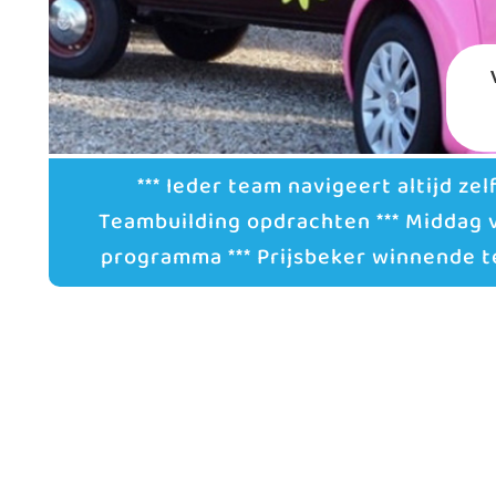
*** Ieder team navigeert altijd zelf
Teambuilding opdrachten *** Middag 
programma *** Prijsbeker winnende t