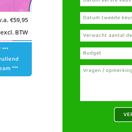
v.a. €59,95
excl. BTW
 ***
vullend
eam ***
VE