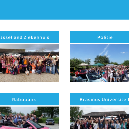
IJsselland Ziekenhuis
Politie
Rabobank
Erasmus Universitei