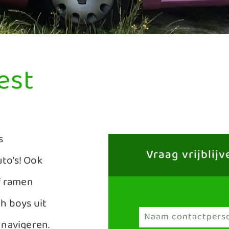
est
s
Vraag vrijblij
uto’s! Ook
f ramen
h boys uit
 navigeren.