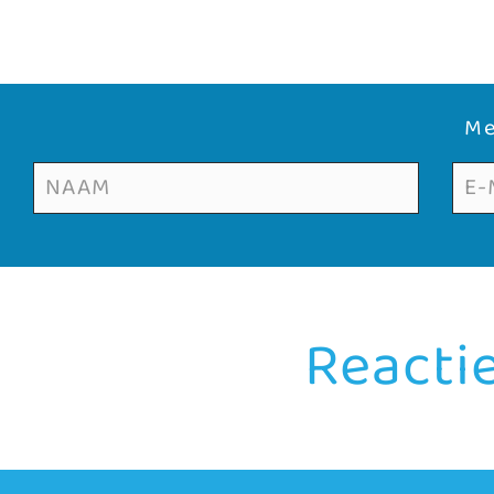
Me
Reacti