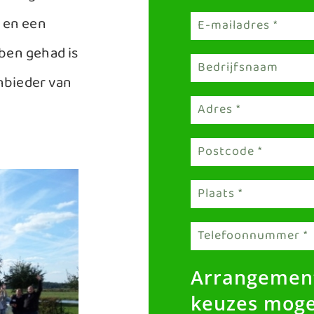
 en een
bben gehad is
anbieder van
Arrangemen
keuzes mogel