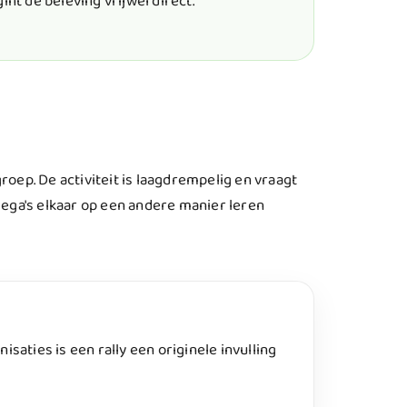
int de beleving vrijwel direct.
groep. De activiteit is laagdrempelig en vraagt
ega's elkaar op een andere manier leren
saties is een rally een originele invulling