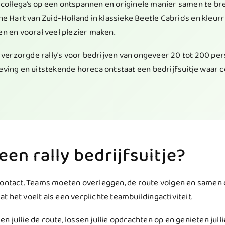
m collega's op een ontspannen en originele manier samen te br
ne Hart van Zuid-Holland in klassieke Beetle Cabrio's en kleu
n en vooral veel plezier maken.
g verzorgde rally's voor bedrijven van ongeveer 20 tot 200 pe
ving en uitstekende horeca ontstaat een bedrijfsuitje waar co
en rally bedrijfsuitje?
 contact. Teams moeten overleggen, de route volgen en samen 
 het voelt als een verplichte teambuildingactiviteit.
 jullie de route, lossen jullie opdrachten op en genieten jul